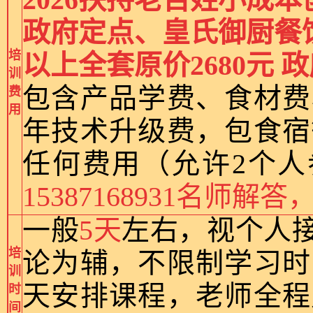
政府定点、皇氏御厨餐
培
以上全套原价2680元 政
训
包含产品学费、食材费
费
用
年技术升级费，包食宿
任何费用（允许2个人
15387168931名师
一般
5天
左右，视个人
培
论为辅，不限制学习时
训
天安排课程，老师全程
时
间