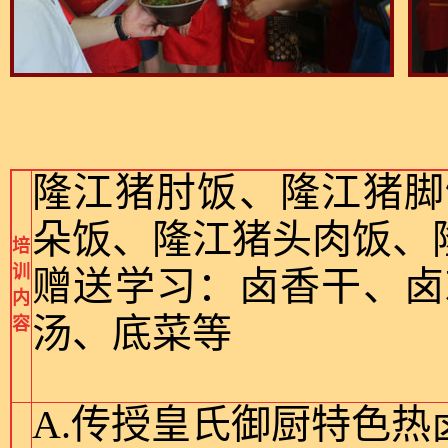
隆江猪肘饭、隆江猪脚
朵饭、隆江猪头肉饭、
培
训
赠送学习：卤香干、卤
内
汤、底菜等
容
A.传授皇氏御厨特色热