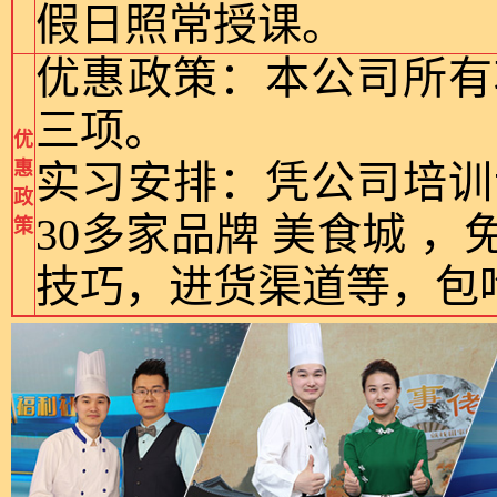
假日照常授课。
优
惠政策：本公司所有
三项。
优
惠
实习安排：凭公司培训
政
30多家品牌 美食城 
策
技巧，进货渠道等，包