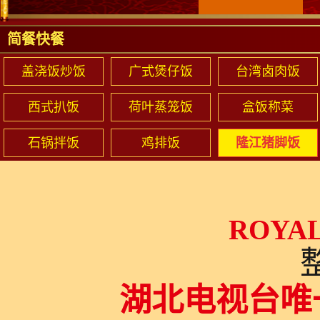
简餐快餐
盖浇饭炒饭
广式煲仔饭
台湾卤肉饭
西式扒饭
荷叶蒸笼饭
盒饭称菜
石锅拌饭
鸡排饭
隆江猪脚饭
ROYAL
湖北电视台唯