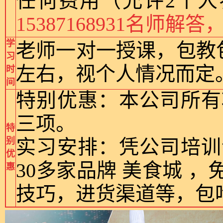
任何费用（允许2个人
15387168931名师
学
老师一对一授课，包教
习
左右，视个人情况而定
时
间
特别优惠：本公司所有
三项。
特
别
实习安排：凭公司培训
优
30多家品牌 美食城 
惠
技巧，进货渠道等，包