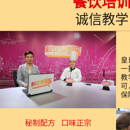
餐饮培
诚信教
皇
一
教
可
保
秘制配方 口味正宗