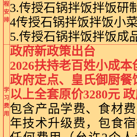
程
3.传授石锅拌饭拌饭研
安
4传授石锅拌饭拌饭小
排
5.传授石锅拌饭拌饭成
政府新政策出台
2026扶持老百姓小成
政府定点、皇氏御厨餐
学
以上全套原价3280元 政
习
包含产品学费、食材费
费
用
年技术升级费，包食宿