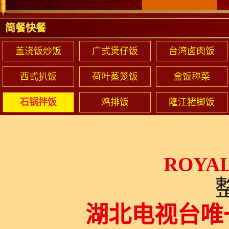
简餐快餐
盖浇饭炒饭
广式煲仔饭
台湾卤肉饭
西式扒饭
荷叶蒸笼饭
盒饭称菜
石锅拌饭
鸡排饭
隆江猪脚饭
ROYAL
湖北电视台唯