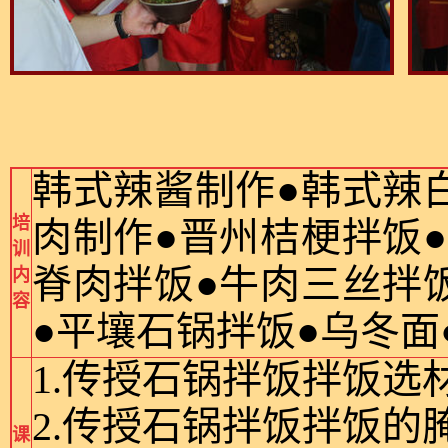
韩式辣酱制作●韩式辣
培
肉制作●晋州桔梗拌饭
训
脊肉拌饭●牛肉三丝拌
内
容
●平壤石锅拌饭●乌冬面
1.传授石锅拌饭拌饭选
2.传授石锅拌饭拌饭
课