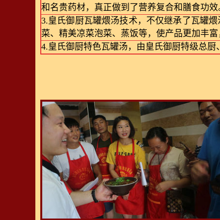
和名贵药材，真正做到了营养复合和膳食功效
3.皇氏御厨瓦罐煨汤技术，不仅继承了瓦罐
菜、精美凉菜泡菜、蒸饭等，使产品更加丰富
4.皇氏御厨特色瓦罐汤，由皇氏御厨特级总