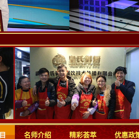
目
名师介绍
精彩荟萃
优惠政