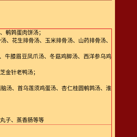
汤、鹌鹑蛋肉饼汤；
骨汤、花生排骨汤、玉米排骨汤、山药排骨汤、
、牛膝眉豆凤爪汤、冬菇鸡脚汤、西洋参乌鸡
灵芝金针老鸭汤；
猪脑汤、首乌莲须鸡蛋汤、杏仁桂圆鹌鹑汤、淮
珠丸子、蒸香肠等等