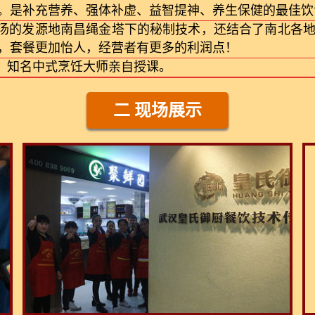
。是补充营养、强体补虚、益智提神、养生保健的最佳饮
煨汤的发源地南昌绳金塔下的秘制技术，还结合了南北各
，套餐更加怡人，经营者有更多的利润点！
厨、知名中式烹饪大师亲自授课。
二 现场展示