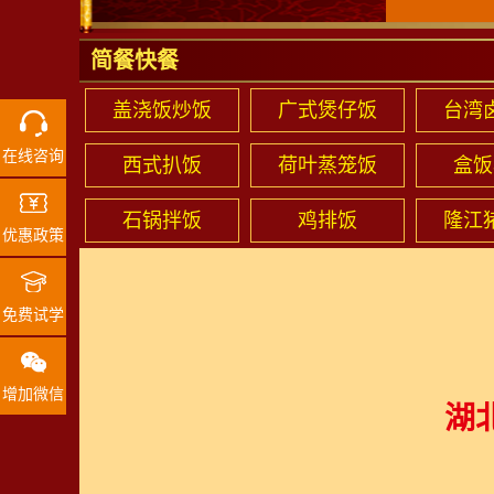
简餐快餐
盖浇饭炒饭
广式煲仔饭
台湾
在线咨询
西式扒饭
荷叶蒸笼饭
盒饭
石锅拌饭
鸡排饭
隆江
优惠政策
免费试学
增加微信
湖