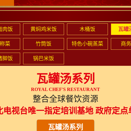
卤肉饭
黄焖鸡米饭
木桶饭
瓦罐
称菜
竹筒饭
特色小碗蒸菜
商
猪脚饭
锅巴米饭
瓦罐汤系列
ROYAL CHEF'S RESTAURANT
整合全球餐饮资源
北电视台唯一指定培训基地 政府定点
瓦罐汤系列