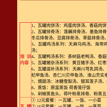
1、瓦罐肉饼汤：鸡蛋肉饼汤、香菇肉
2、瓦罐排骨汤：莲藕排骨汤、墨鱼排
冬瓜排骨汤、豆腐排骨汤、草菇排骨汤
3、瓦罐鸡汤系列：天麻乌鸡汤、海带
汤；
培训
4、瓦罐鸭汤系列：茶树菇老鸭汤、香
内容
5、瓦罐猪杂汤系列：黄豆猪手汤、红
6、瓦罐滋补汤系列：天麻川芎乳鸽汤
杞甲鱼汤、杏仁川贝甲鱼汤、淮山芡实
7、煨甜汤：冰糖雪梨汤、银耳莲子汤
8、蒸饭：原盅蒸饭 荷香笼仔饭
9、剁椒蒸鱼头、荷叶粉蒸排骨、粉蒸
① 12元套餐：一瓦罐、一饭、一小菜
瓦罐
② 16元套餐：一瓦罐、一饭、一蒸菜