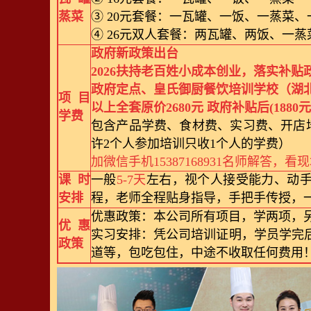
蒸菜
③ 20元套餐：一瓦罐、一饭、一蒸菜、
④ 26元双人套餐：两瓦罐、两饭、一
政府新政策出台
2026扶持老百姓小成本创业，落实补贴
政府定点、皇氏御厨餐饮培训学校（湖
项目
以上全套原价2680元 政府补贴后(1880
学费
包含产品学费、食材费、实习费、开店
许2个人参加培训只收1个人的学费）
加微信手机15387168931名师解答，
课时
一般
5-7天
左右，视个人接受能力、动
安排
程，老师全程贴身指导，手把手传授，
优惠政策：本公司所有项目，学两项，
优惠
实习安排：凭公司培训证明，学员学完后
政策
道等，包吃包住，中途不收取任何费用