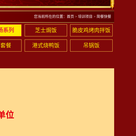
您当前所在的位置：
首页
>
培训项目
>
简餐快餐
汤系列
芝士焗饭
脆皮鸡烤肉拌饭
务套餐
港式烧鸭饭
吊锅饭
单位