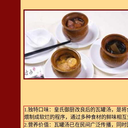
1.独特口味：皇氏御厨改良后的瓦罐汤，是
煨制成软烂的程序，通过多种食材的鲜味相互
2.营养价值：瓦罐汤已在民间广泛传播，同