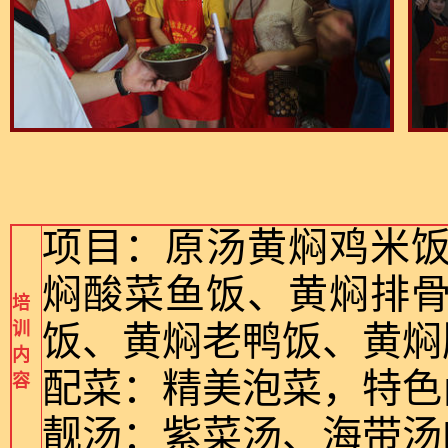
项目：原汤黄焖鸡米
焖酸菜鱼饭、黄焖排
培
训
饭、黄焖老鸭饭、黄焖
内
配菜：精美泡菜，特色
容
靓汤：紫菜汤、海带汤