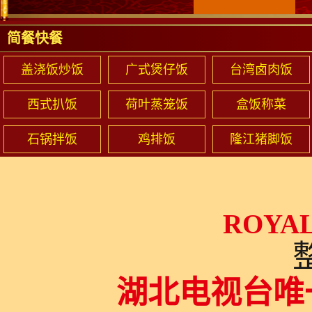
简餐快餐
盖浇饭炒饭
广式煲仔饭
台湾卤肉饭
西式扒饭
荷叶蒸笼饭
盒饭称菜
石锅拌饭
鸡排饭
隆江猪脚饭
ROYAL
湖北电视台唯