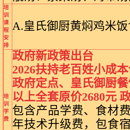
培
训
A.皇氏御厨黄焖鸡米
课
程
安
排
政府新政策出台
2026扶持老百姓小成
政府定点、皇氏御厨餐
以上全套原价2680元 政
培
训
包含产品学费、食材
学
费
年技术升级费，包食