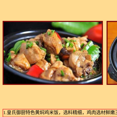
1.皇氏御厨特色黄焖鸡米饭，选料精细，鸡肉选材鲜嫩